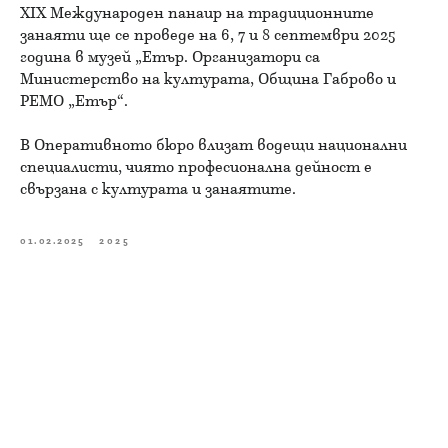
XIX Международен панаир на традиционните
занаяти ще се проведе на 6, 7 и 8 септември 2025
година в музей „Етър. Организатори са
Министерство на културата, Община Габрово и
РЕМО „Етър“.
В Оперативното бюро влизат водещи национални
специалисти, чиято професионална дейност е
свързана с културата и занаятите.
01.02.2025
2025