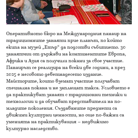
Оперативното бюро на Международния панаир на
традиционните занаяти прие планът, по който
екипа на музей „Етър“ да подготви събитието. 30
занаятчии от държави на континентите Европа,
Африка и Азия са получили покани за свое участие.
Панаирът се реализира на всеки две години, а през
2025 е неговото деветнадесето издание.
Майсторите, които вземат участие получават
специална покана и не заплащат такса. Условието е
да практикуват занаят с традиционни техники и
технологии и да обучават представители на по-
младите поколения. Създаваните предмети са
движими културни ценности, но още по-важни са
уменията на практикуващия – недвижимо
културно наследство.